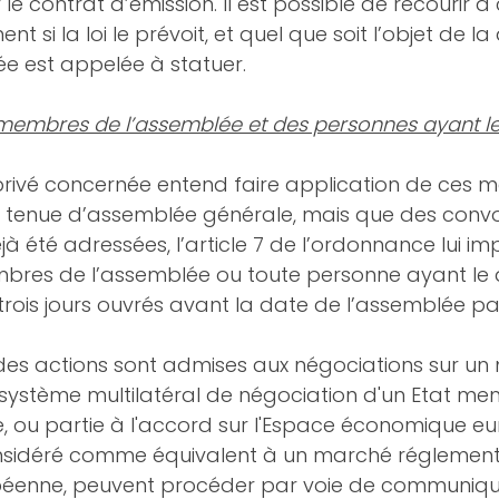
le contrat d’émission. Il est possible de recourir à 
nt si la loi le prévoit, et quel que soit l’objet de la
ée est appelée à statuer.
membres de l’assemblée et des personnes ayant le 
it privé concernée entend faire application de ces 
e tenue d’assemblée générale, mais que des convo
à été adressées, l’article 7 de l’ordonnance lui im
bres de l’assemblée ou toute personne ayant le d
 trois jours ouvrés avant la date de l’assemblée p
 des actions sont admises aux négociations sur un
système multilatéral de négociation d'un Etat me
, ou partie à l'accord sur l'Espace économique e
sidéré comme équivalent à un marché réglement
éenne, peuvent procéder par voie de communiqué