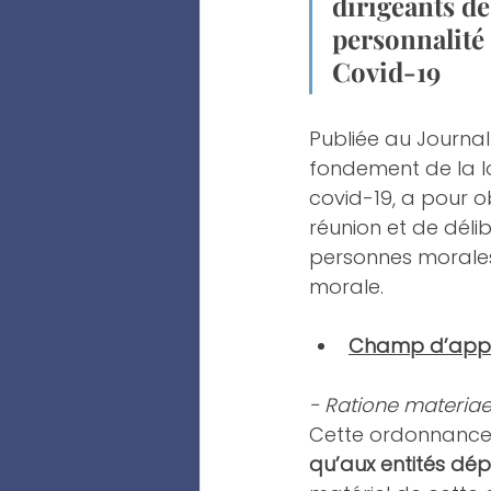
dirigeants d
personnalité 
Covid-19
Publiée au Journal 
fondement de la lo
covid-19, a pour ob
réunion et de déli
personnes morales
morale. 
Champ d’appl
- Ratione materia
Cette ordonnance 
qu’aux entités dé