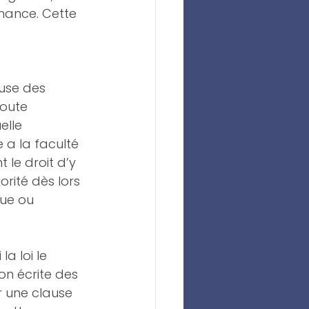
nance. Cette 
use des 
toute 
elle 
a la faculté 
le droit d’y 
rité dès lors 
ue ou 
la loi le 
on écrite des 
r une clause 