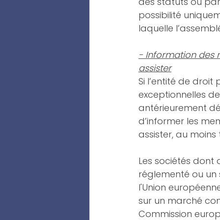
des statuts ou par 
possibilité uniqueme
laquelle l’assembl
- Information des 
assister
Si l’entité de dro
exceptionnelles d
antérieurement déj
d’informer les mem
assister, au moins
Les sociétés dont
réglementé ou un 
l'Union européenne
sur un marché con
Commission europ