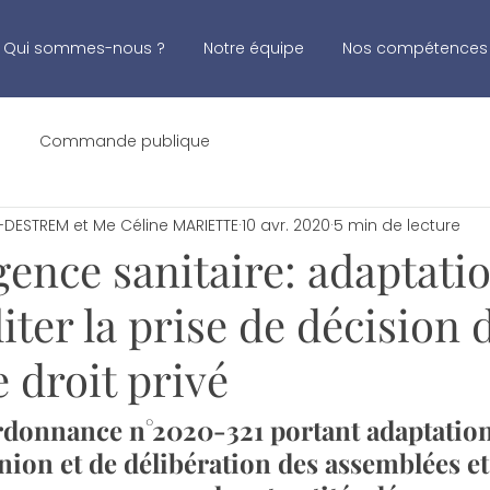
Qui sommes-nous ?
Notre équipe
Nos compétences
Commande publique
DESTREM et Me Céline MARIETTE
10 avr. 2020
5 min de lecture
gence sanitaire: adaptati
liter la prise de décision 
e droit privé
ordonnance n°2020-321 portant adaptation
nion et de délibération des assemblées e