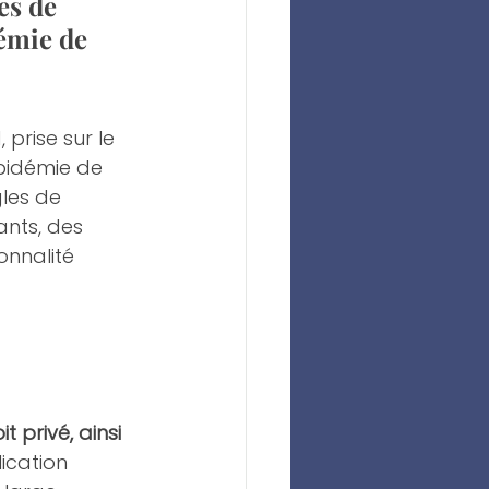
es de 
émie de 
prise sur le 
pidémie de 
gles de 
nts, des 
nnalité 
 privé, ainsi 
ication 