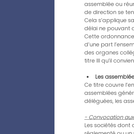
assemblée ou réuni
de direction se te
Cela s’applique sa
délai ne pouvant 
Cette ordonnance 
d’une part l’ensem
des organes collég
titre III qu’il conv
Les assemblées 
Ce titre couvre l’
assemblées généra
déléguées, les as
- Convocation aux
Les sociétés dont
réglementé ou un 