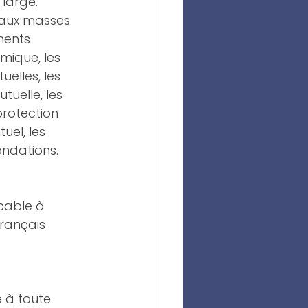
large. 
 aux masses 
ments 
ique, les 
elles, les 
uelle, les 
rotection 
uel, les 
ondations. 
cable à 
français 
e à toute 