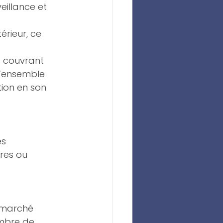
illance et 
rieur, ce 
 couvrant 
l’ensemble 
tion en son 
s 
res ou 
 marché 
mbre de 