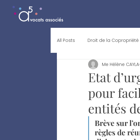
All Posts
Droit de la Copropriété
Me Hélène CAYLA-
Etat d’ur
pour faci
entités d
Brève sur l’
règles de réu