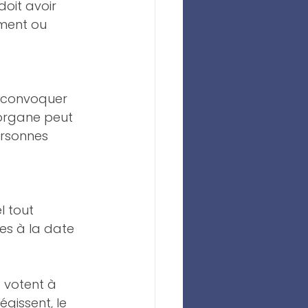
doit avoir 
ment ou 
 convoquer 
 organe peut 
ersonnes 
 tout 
res à la date 
 votent à 
gissent, le 