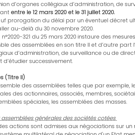
on d’organes collégiaux d’administration, de surve
nant 
entre le 12 mars 2020 et le 31 juillet 2020.
uf prorogation du délai par un éventuel décret ulté
aller au-delà du 30 novembre 2020.
n°2020-321 du 25 mars 2020 instaure des mesures
ble des assemblées en son titre II et d’autre part 
iaux d’administration, de surveillance ou de direc
ient d’étudier successivement. 
(Titre II)
ensemble des assemblées telles que par exemple, le
les des actionnaires, associés, membres, sociétai
semblées spéciales, les assemblées des masses. 
 assemblées générales des sociétés cotées 
 des actions sont admises aux négociations sur un
système multilatéral de négociation d'un Etat me