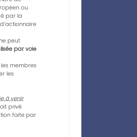
uropéen ou 
é par la 
’actionnaire 
ne peut 
lisée par voie 
r les membres 
r les 
e à venir
oit privé 
on faite par 