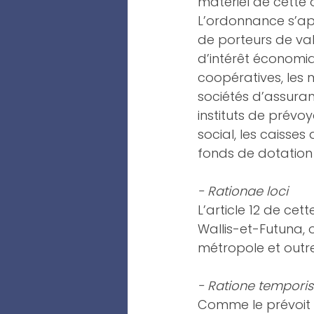
matériel de cette 
L’ordonnance s’ap
de porteurs de val
d’intérêt économi
coopératives, les m
sociétés d’assuran
instituts de prévo
social, les caisses
fonds de dotation e
- Rationae loci
L’article 12 de ce
Wallis-et-Futuna, o
métropole et outr
- Ratione temporis
Comme le prévoit l