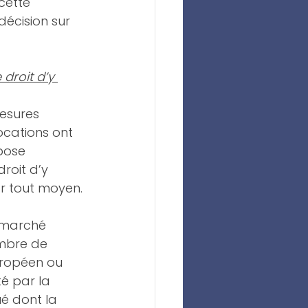
cette 
 décision sur 
droit d’y 
mesures 
cations ont 
pose 
roit d’y 
ar tout moyen.
 marché 
mbre de 
uropéen ou 
é par la 
 dont la 