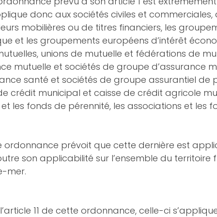
ordonnance prévu à son article 1 est extrêmement 
plique donc aux sociétés civiles et commerciales,
eurs mobilières ou de titres financiers, les groupe
que et les groupements européens d’intérêt économ
utuelles, unions de mutuelle et fédérations de mutu
ce mutuelle et sociétés de groupe d’assurance mut
yance santé et sociétés de groupe assurantiel de p
 de crédit municipal et caisse de crédit agricole mut
t les fonds de pérennité, les associations et les f
tte ordonnance prévoit que cette dernière est appli
utre son applicabilité sur l’ensemble du territoire 
e-mer. 
 
’article 11 de cette ordonnance, celle-ci s’appliqu