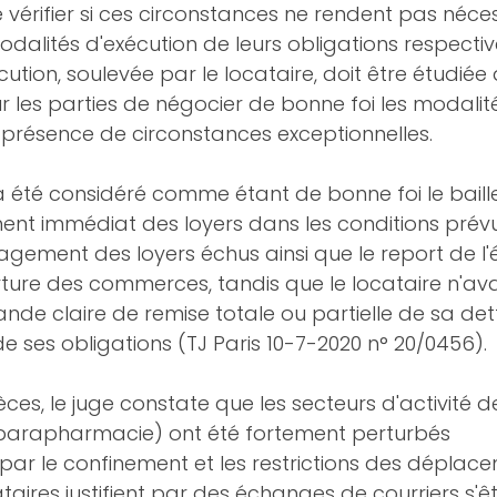
e vérifier si ces circonstances ne rendent pas néce
alités d'exécution de leurs obligations respective
cution, soulevée par le locataire, doit être étudiée 
ur les parties de négocier de bonne foi les modalit
 présence de circonstances exceptionnelles. 
 a été considéré comme étant de bonne foi le baille
ent immédiat des loyers dans les conditions prévu
ement des loyers échus ainsi que le report de l
erture des commerces, tandis que le locataire n'ava
e claire de remise totale ou partielle de sa dette 
ses obligations (TJ Paris 10-7-2020 n° 20/0456). 
ces, le juge constate que les secteurs d'activité d
t parapharmacie) ont été fortement perturbés 
r le confinement et les restrictions des déplace
cataires justifient par des échanges de courriers s'êt