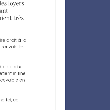
es loyers 
ant 
ient très 
e droit à la 
renvoie les 
de de crise 
tient in fine 
ecevable en 
e foi, ce 