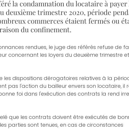
féré la condamnation du locataire à payer l
du deuxième trimestre 2020, période pend
nombreux commerces étaient fermés ou éta
 raison du confinement.
nnances rendues, le juge des référés refuse de fair
r concernant les loyers du deuxième trimestre et 
ue les dispositions dérogatoires relatives à la pério
ent pas l'action du bailleur envers son locataire, il re
bonne foi dans l'exécution des contrats la rend irr
ppelé que les contrats doivent être exécutés de bonn
 les parties sont tenues, en cas de circonstances 