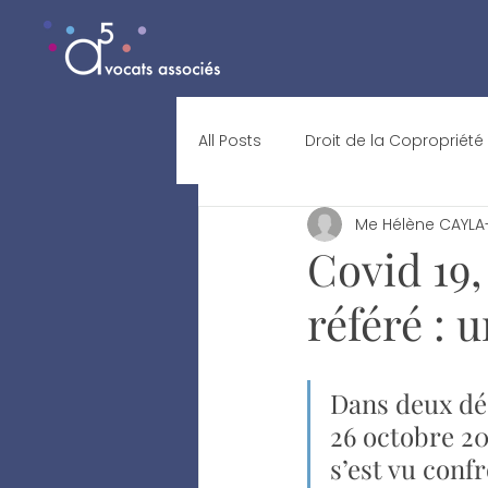
All Posts
Droit de la Copropriété
Me Hélène CAYLA
Covid 19,
référé : 
Dans deux déc
26 octobre 202
s’est vu confr