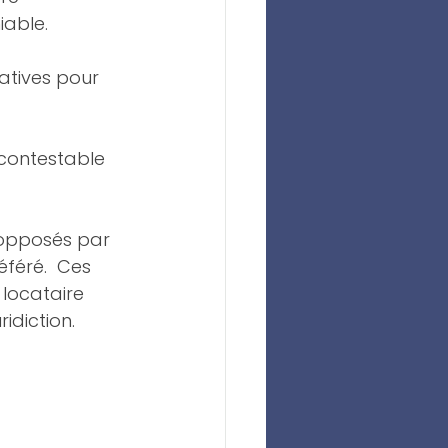
iable.
atives pour 
contestable 
 opposés par 
féré.  Ces 
 locataire 
idiction.