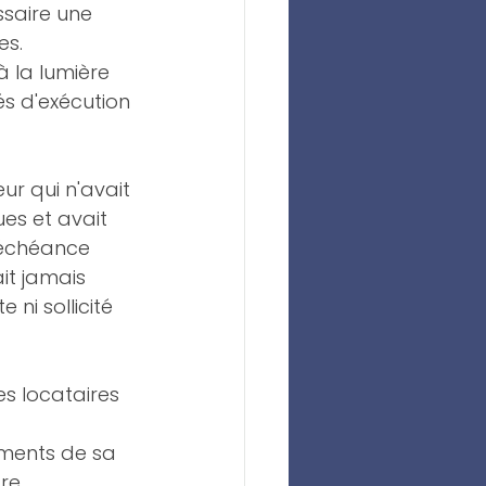
ssaire une 
s. 
à la lumière 
és d'exécution 
ur qui n'avait 
es et avait 
'échéance 
it jamais 
ni sollicité 
es locataires 
ments de sa 
re 