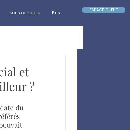
ESPACE CLIENT
Nous contacter
Plus
ial et
lleur ?
 date du 
référés 
 pouvait 