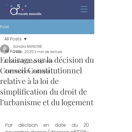
Post
All Posts
Sandra MANDINE
All Posts
2 déc. 2025
3 min de lecture
Eclairage sur la décision du
Droit de la Copropriété
Conseil Constitutionnel
Commande publique
relative à la loi de
simplification du droit de
l’urbanisme et du logement
Par décision en date du 20 