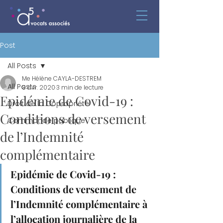
Post
All Posts
Me Hélène CAYLA-DESTREM
All Posts
8 avr. 2020
3 min de lecture
Epidémie de Covid-19 :
Droit de la Copropriété
Conditions de versement
Commande publique
de l’Indemnité
complémentaire
Epidémie de Covid-19 : 
Conditions de versement de 
l’Indemnité complémentaire à 
l’allocation journalière de la 