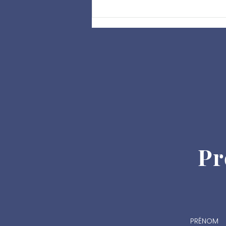
Eclairage sur la décision du
Conseil Constitutionnel
relative à la loi de
Pr
simplification du droit de
l’urbanisme et du logement