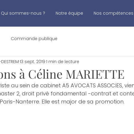
Qui sommes-nous ?
Notre équipe
Nos compétences
Commande publique
-DESTREM
13 sept. 2019
1 min de lecture
tions à Céline MARIETTE
uriste au sein de cabinet A5 AVOCATS ASSOCIES, vien
ster 2, droit privé fondamental -contrat et conte
é Paris-Nanterre. Elle est major de sa promotion.