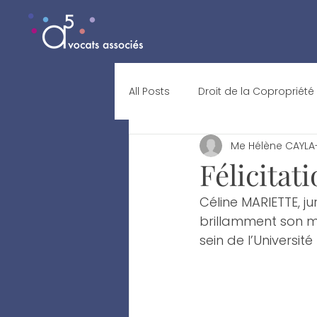
All Posts
Droit de la Copropriété
Me Hélène CAYLA
Félicita
Céline MARIETTE, j
brillamment son ma
sein de l’Universit