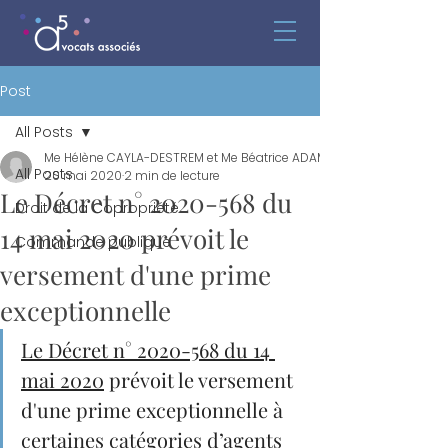
Post
All Posts
Me Hélène CAYLA-DESTREM et Me Béatrice ADAM FERREIRA
All Posts
20 mai 2020
2 min de lecture
Le Décret n° 2020-568 du
Droit de la Copropriété
14 mai 2020 prévoit le
Commande publique
versement d'une prime
exceptionnelle
Le Décret n° 2020-568 du 14 
mai 2020
 prévoit le versement 
d'une prime exceptionnelle à 
certaines catégories d’agents 