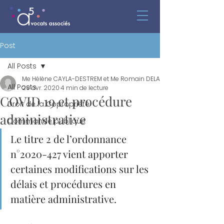
Post
All Posts
Me Hélène CAYLA-DESTREM et Me Romain DELAVAY
All Posts
29 avr. 2020
4 min de lecture
COVID 19 et procédure
Droit de la Copropriété
administrative
Commande publique
Le titre 2 de l’ordonnance 
n°2020-427 vient apporter 
certaines modifications sur les 
délais et procédures en 
matière administrative. 