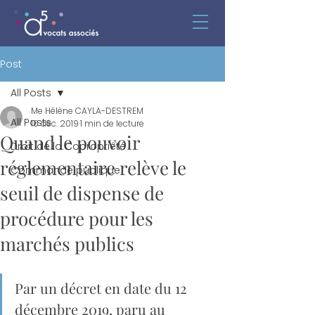
Post
All Posts
Me Hélène CAYLA-DESTREM
All Posts
16 déc. 2019
1 min de lecture
Quand le pouvoir
Droit de la Copropriété
réglementaire relève le
Commande publique
seuil de dispense de
procédure pour les
marchés publics
Par un décret en date du 12 
décembre 2019, paru au 