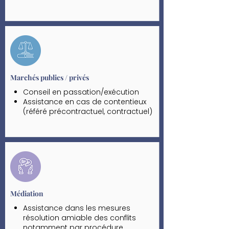
La gestion de patrimoine
Les successions
Droit des étrangers
Marchés publics / privés
Conseil en passation/exécution
Assistance en cas de contentieux
(référé précontractuel, contractuel)
Assistance AMO (élaboration de la
documentation contractuelle, suivi
de l’exécution du marché,
élaboration des DGD …)
Médiation
Assistance dans les mesures
résolution amiable des conflits
notamment par procédure