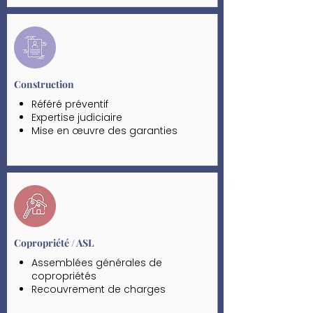
anormaux de voisinage
Procédure de surendettement des
locataires
Contentieux de charges locatives
Attribution des logements,
fonctionnement de la CALEOL
Construction
Référé préventif
Expertise judiciaire
Mise en œuvre des garanties
légales (GPA, biennale, décennale)
et DO
Assistance au suivi d’un chantier :
sous-traitance, frais et risque, suivi
des DG
Copropriété / ASL
Assemblées générales de
copropriétés
Recouvrement de charges
Responsabilité du syndic