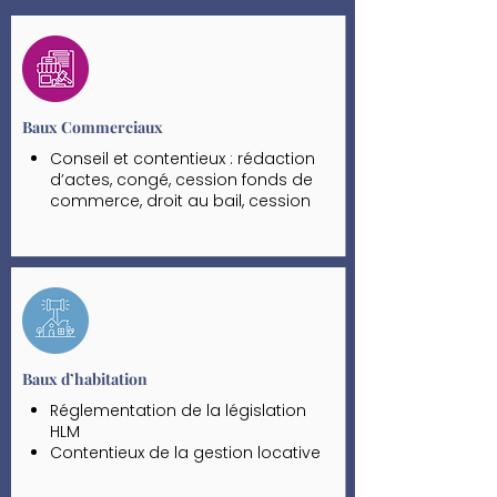
Baux Commerciaux
Conseil et contentieux : rédaction
d’actes, congé, cession fonds de
commerce, droit au bail, cession
de bail
Fixation amiable et judiciaire du
loyer
Contentieux de l’éviction du
preneur
Médiation et conciliation
Action recouvrement impayés et
expulsion
Baux d’habitation
Réglementation de la législation
HLM
Contentieux de la gestion locative
Action recouvrement des impayés
Médiation et conciliation troubles