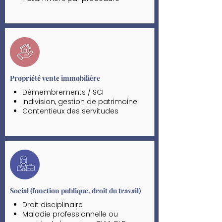
participative
Assistance dans les mesures de
conciliation et médiation judiciaire
Organisation de médiation
conventionnelle au sein du cabinet
par une médiatrice diplômée de
l’IFOMENE
Propriété vente immobilière
Démembrements / SCI
Indivision, gestion de patrimoine
Contentieux des servitudes
Droit du sol
Droit de préemption
Vente en bloc, VEFA
Expropriation
Social (fonction publique, droit du travail)
Droit disciplinaire
Maladie professionnelle ou