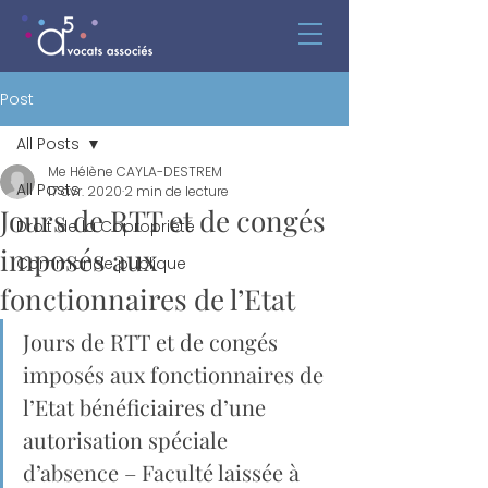
Post
All Posts
Me Hélène CAYLA-DESTREM
All Posts
17 avr. 2020
2 min de lecture
Jours de RTT et de congés
Droit de la Copropriété
imposés aux
Commande publique
fonctionnaires de l’Etat
Jours de RTT et de congés 
imposés aux fonctionnaires de 
l’Etat bénéficiaires d’une 
autorisation spéciale 
d’absence – Faculté laissée à 