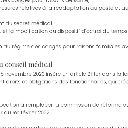
on des congés pour raisons de santé,
esures relatives à la réadaptation au poste et au
nt du secret médical
 et la modification du dispositif d’octroi du temps 
,
n du régime des congés pour raisons familiales av
u conseil médical
 novembre 2020 insère un article 21 ter dans la lo
ant droits et obligations des fonctionnaires, qui crée
vocation à remplacer la commission de réforme et 
du 1er février 2022.
mpétente en matière de congé pour raisons de sant