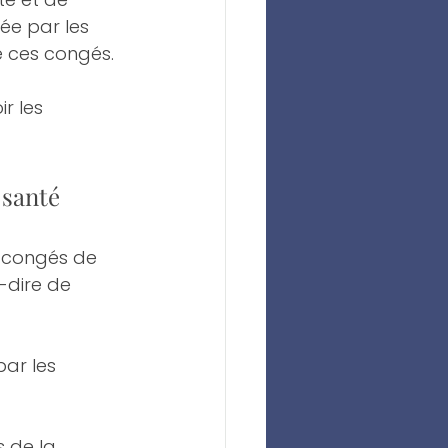
ée par les 
e ces congés.
r les 
 santé
s congés de 
-dire de 
ar les 
 de la 