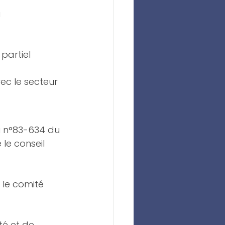
 
partiel 
ec le secteur 
i n°83-634 du 
 le conseil 
le comité 
é et de 