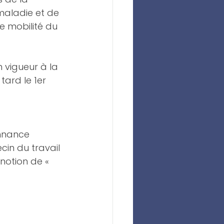
maladie et de 
e mobilité du 
n vigueur à la 
tard le 1er 
onnance 
in du travail 
 notion de « 