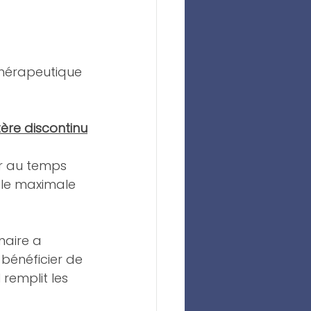
thérapeutique 
ère discontinu
ir au temps 
ale maximale 
naire a 
bénéficier de 
 remplit les 