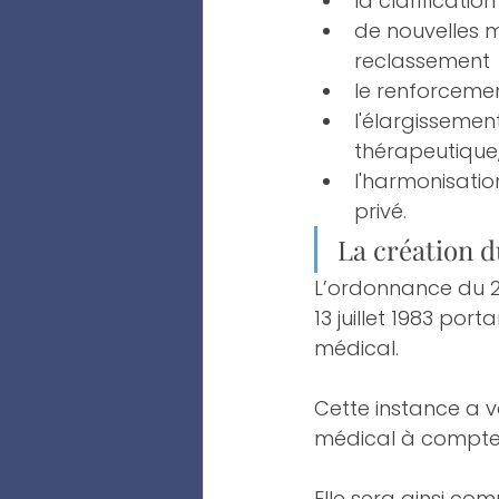
la clarificati
de nouvelles m
reclassement
le renforceme
l'élargissement
thérapeutique
l'harmonisatio
privé.
La création d
L’ordonnance du 25
13 juillet 1983 port
médical.
Cette instance a 
médical à compter 
Elle sera ainsi co