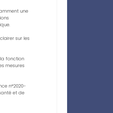
notamment une 
ions 
ique.
airer sur les 
la fonction 
es mesures 
ance n°2020-
anté et de 