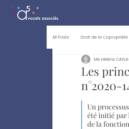
All Posts
Droit de la Copropriété
Me Hélène CAYLA-
Les prin
n°2020-1
Un processus 
été initié pa
de la fonctio