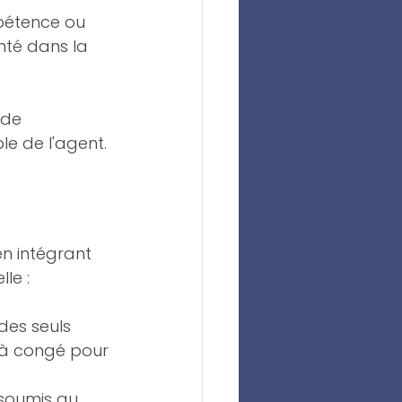
pétence ou 
nté dans la 
 de 
e de l'agent.
n intégrant 
lle :
des seuls 
 à congé pour 
 soumis au 