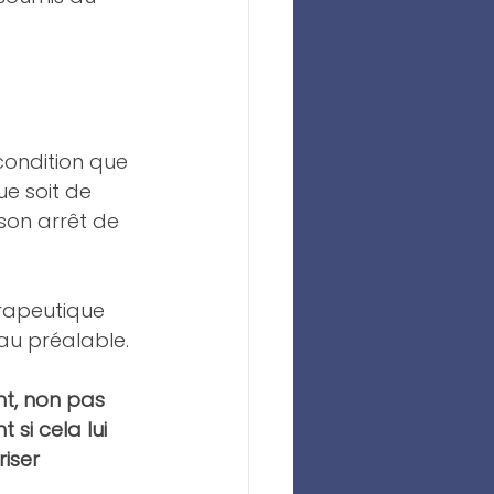
condition que 
e soit de 
son arrêt de 
rapeutique 
au préalable.
nt, non pas 
si cela lui 
iser 