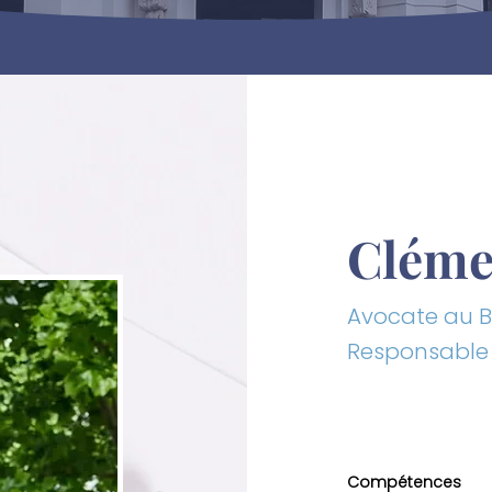
Clém
Avocate au B
Responsable 
Compétences