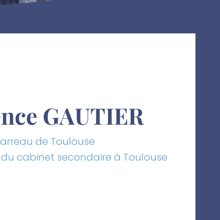
ence GAUTIER
arreau de Toulouse
du cabinet secondaire à Toulouse