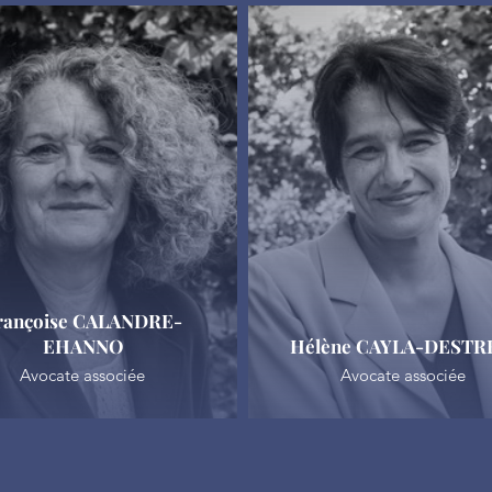
rançoise CALANDRE-
EHANNO
Hélène CAYLA-DEST
Avocate associée
Avocate associée