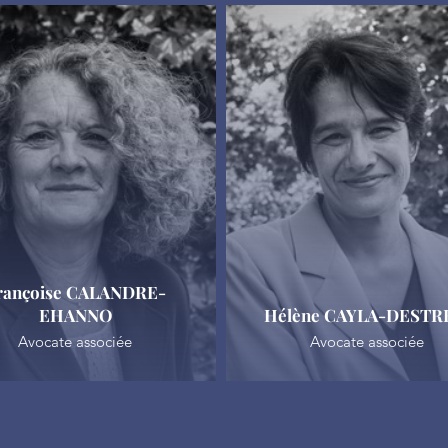
rançoise CALANDRE-
EHANNO
Hélène CAYLA-DEST
Avocate associée
Avocate associée