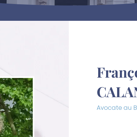
Franç
CALA
Avocate au B