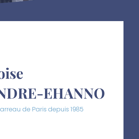
oise
NDRE-EHANNO
arreau de Paris depuis 1985